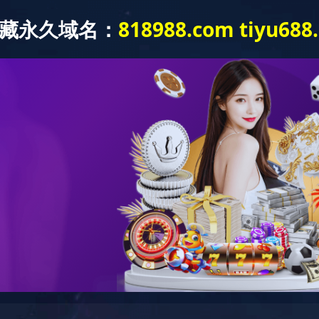
齿轮传动件和齿轮箱的专业制造商
展示
新闻动态
人力资源
企
轮轴、花键轴
齿圈
行星架
花键套
打桩机
驱动链轮、驱动轮