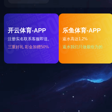
齿圈
行星架
打桩机
花键套
驱动链轮、驱动轮