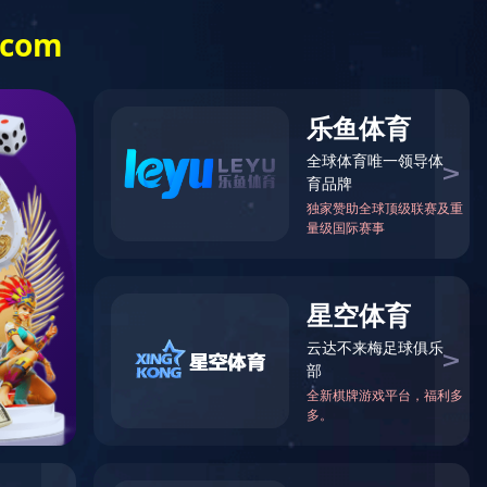
CHINESE
业设备
欧宝中国
在线留言