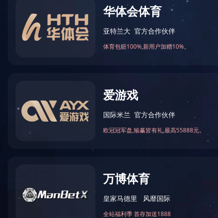
>
您的位置：
首页
产品展示
产品展示
欧宝网页版登录入口
伸缩部
悬臂
齿轮
齿轮轴、花键轴