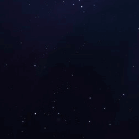
友情链接：
网站首页
产品
关于聚英
欧宝网页版登录入口
产品展示
悬臂
企业设备
齿轮轴
新闻中心
行星架
人力资源
花键轴
欧宝中国
Copyri