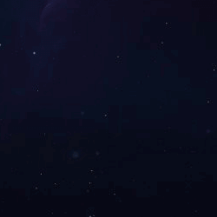
伸缩部
齿轮
齿圈
花键套
驱动链轮、驱动轮
ght 2021 版权所有：欧宝网页版登录入口 / 备案号：
苏ICP备11007724号
网站地图
苏公网安备32020602003073号