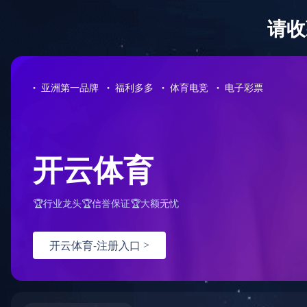
网页首页
关于聚英
产品
关键词搜索：
欧宝网页版登录入口
伸缩部
悬臂
齿轮
齿