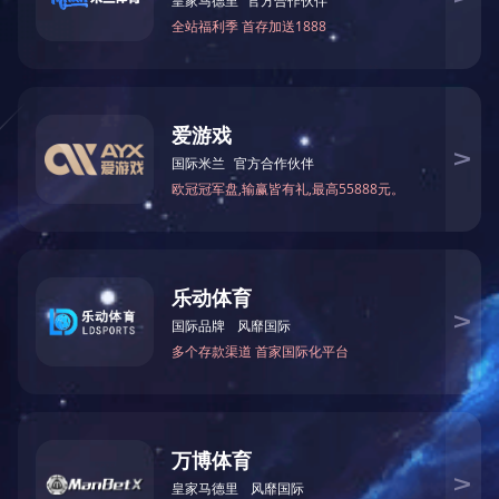
友情链接：
网站首页
关于聚英
产品展示
企业设备
新闻中心
人力资源
欧宝中国
产品
欧宝网页版登录入口
伸缩部
悬臂
齿轮
齿轮轴
齿圈
行星架
花键套
花键轴
驱动链轮、驱动轮
欧宝网页版登录入口
邮箱
电话
地址