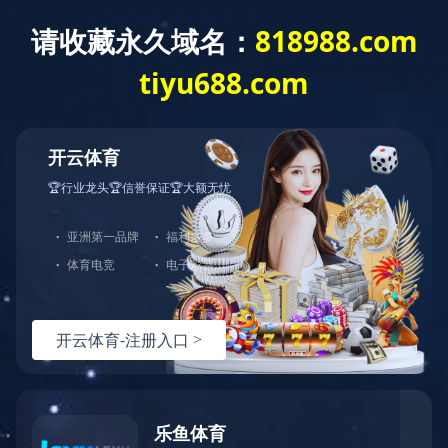
>
您的位置：
首页
产品展示
产品展示
欧宝网页版登录入口
伸缩部
悬臂
齿轮
齿轮