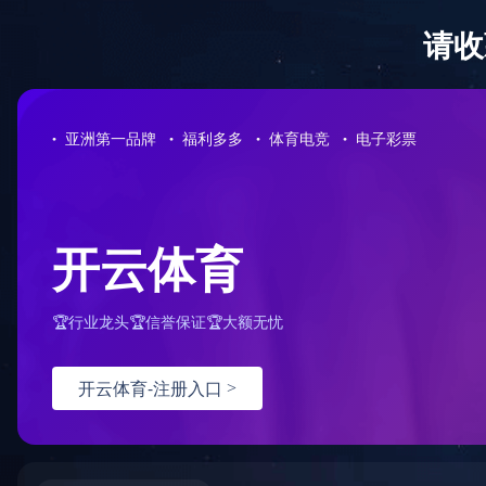
网页首页
关于聚英
产品
关键词搜索：
欧宝网页版登录入口
伸缩部
悬臂
齿轮
齿