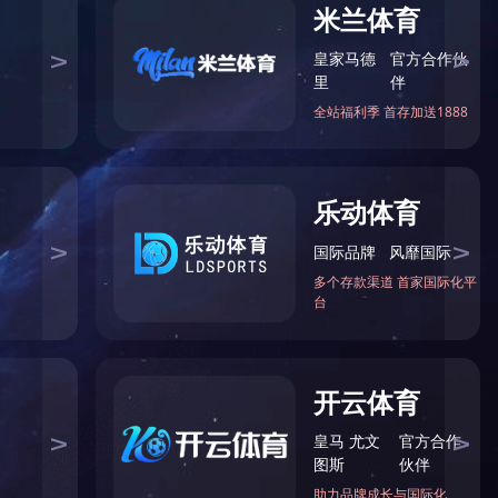
BE-1000