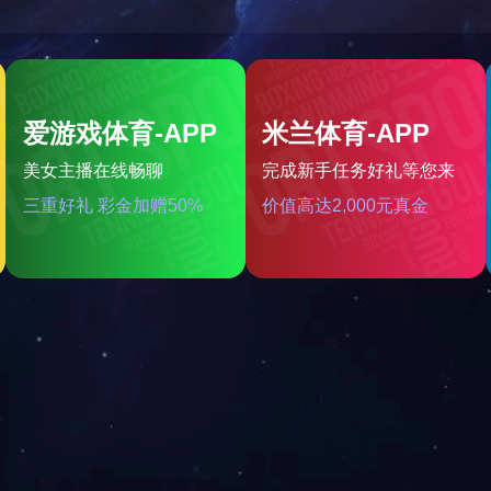
伸缩部
齿轮
齿圈
花键套