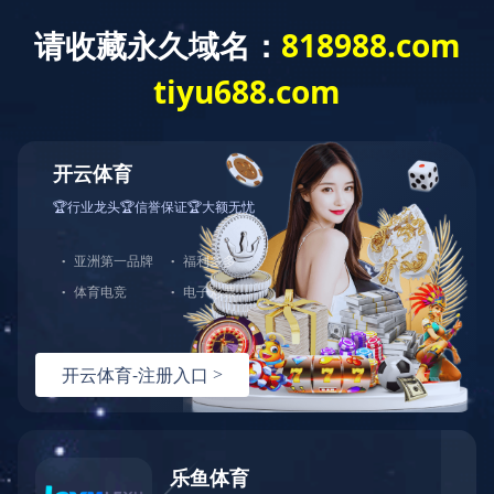
>
您的位置：
首页
新闻中心
新闻中心
企业新闻
业界动态
常见问题