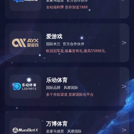
友情链接：
网站首页
关于聚英
产品展示
企业设备
新闻中心
人力资源
欧宝中国
产品
欧宝网页版登录入口
伸缩部
悬臂
齿轮
齿轮轴
齿圈
行星架
花键套
花键轴
驱动链轮、驱动轮